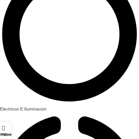
Electricos E Iluminacion
Shop
My account
Cart