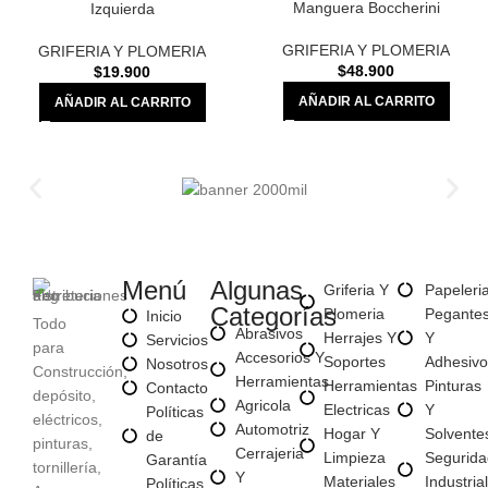
Manguera Boccherini
Izquierda
GRIFERIA Y PLOMERIA
GRIFERIA Y PLOMERIA
$
48.900
$
19.900
AÑADIR AL CARRITO
AÑADIR AL CARRITO
Menú
Algunas
Griferia Y
Papeleri
Categorías
Plomeria
Pegante
Inicio
Todo
Abrasivos
Herrajes Y
Y
Servicios
para
Accesorios Y
Soportes
Adhesivo
Nosotros
Construcción,
Herramientas
Herramientas
Pinturas
Contacto
depósito,
Agricola
Electricas
Y
Políticas
eléctricos,
Automotriz
Hogar Y
Solvente
de
pinturas,
Cerrajeria
Limpieza
Segurida
Garantía
tornillería,
Y
Materiales
Industrial
Políticas