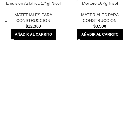
Emulsión Asfáltica 1/4gl Nisol
Mortero x6Kg Nisol
MATERIALES PARA
MATERIALES PARA
*
Correo electrónico
CONSTRUCCION
CONSTRUCCION
$
12.900
$
8.900
AÑADIR AL CARRITO
AÑADIR AL CARRITO
Guardar mi nombre, correo electrónico y sitio web en este navegador
para la próxima vez que haga un comentario.