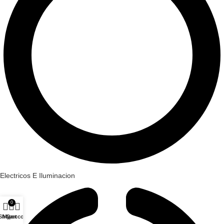
Electricos E Iluminacion
0
Shop
My account
Cart