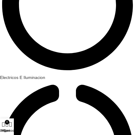
Electricos E Iluminacion
0
Shop
My account
Cart