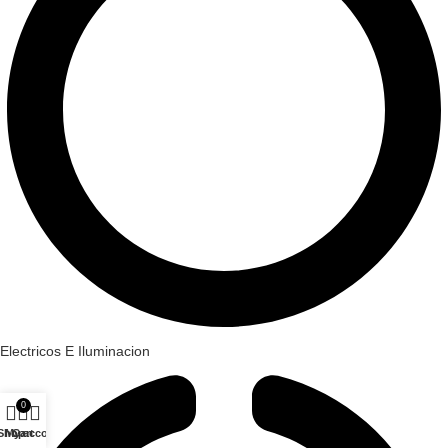
Electricos E Iluminacion
0
Shop
My account
Cart