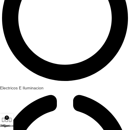
Electricos E Iluminacion
0
Shop
My account
Cart