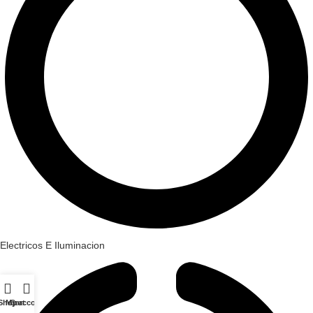
Electricos E Iluminacion
Shop
My account
Cart