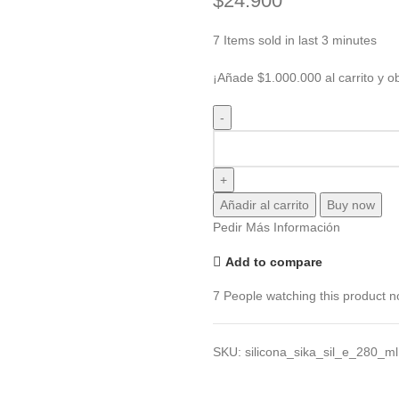
$
24.900
7
Items sold in last 3 minutes
¡Añade
$
1.000.000
al carrito y o
Añadir al carrito
Buy now
Pedir Más Información
Add to compare
7
People watching this product n
SKU:
silicona_sika_sil_e_280_m