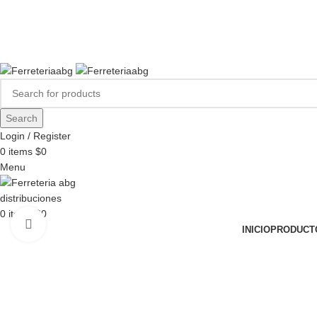
FERREPINTURASABG123@GMAIL.COM
3102938411
CR 20A · 72-28, Bogotá DC, Colombia
Compártenos en redes:
Search
Login / Register
0
items
$
0
Menu
0
items
$
0
Click to enlarge
INICIO
PRODUCT