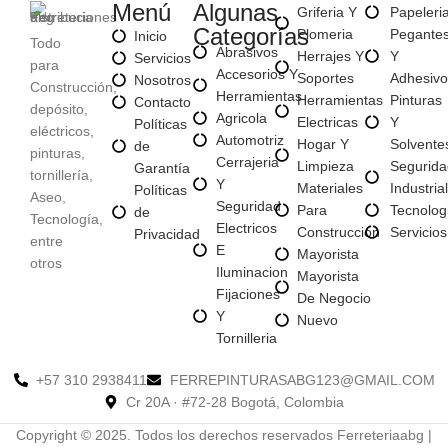
Menú
Algunas
Griferia Y
Papeleri
Categorías
Plomeria
Pegante
Inicio
Todo
Abrasivos
Herrajes Y
Y
Servicios
para
Accesorios Y
Soportes
Adhesivo
Nosotros
Construcción,
Herramientas
Herramientas
Pinturas
Contacto
depósito,
Agricola
Electricas
Y
Políticas
eléctricos,
Automotriz
Hogar Y
Solvente
de
pinturas,
Cerrajeria
Limpieza
Segurida
Garantía
tornillería,
Y
Materiales
Industrial
Políticas
Aseo,
Seguridad
Para
Tecnolog
de
Tecnología,
Electricos
Construccion
Servicios
Privacidad
entre
E
Mayorista
otros
Iluminacion
Mayorista
Fijaciones
De Negocio
Y
Nuevo
Tornilleria
+57 310 2938411
FERREPINTURASABG123@GMAIL.COM
Cr 20A · #72-28 Bogotá, Colombia
Copyright © 2025. Todos los derechos reservados Ferreteriaabg |