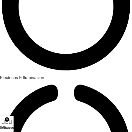
Electricos E Iluminacion
0
Shop
My account
Cart