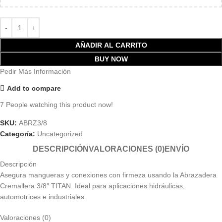
AÑADIR AL CARRITO
BUY NOW
Pedir Más Información
Add to compare
7
People watching this product now!
SKU:
ABRZ3/8
Categoría:
Uncategorized
DESCRIPCIÓN
VALORACIONES (0)
ENVÍO
Descripción
Asegura mangueras y conexiones con firmeza usando la Abrazadera
Cremallera 3/8″ TITAN. Ideal para aplicaciones hidráulicas,
automotrices e industriales.
Valoraciones (0)