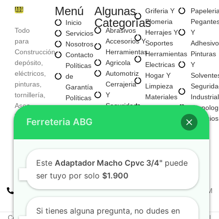
Menú
Algunas
Griferia Y
Papeleri
Categorías
Plomeria
Pegante
Inicio
Todo
Abrasivos
Herrajes Y
Y
Servicios
para
Accesorios Y
Soportes
Adhesivo
Nosotros
Construcción,
Herramientas
Herramientas
Pinturas
Contacto
depósito,
Agricola
Electricas
Y
Políticas
eléctricos,
Automotriz
Hogar Y
Solvente
de
pinturas,
Cerrajeria
Limpieza
Segurida
Garantía
tornillería,
Y
Materiales
Industrial
Políticas
Aseo,
Seguridad
Para
Tecnolog
de
Tecnología,
Electricos
Construccion
Servicios
Privacidad
Ferreteria ABG
entre
E
Mayorista
otros
Iluminacion
Mayorista
Fijaciones
De Negocio
Y
Nuevo
Este
Adaptador Macho Cpvc 3/4"
puede
Tornilleria
ser tuyo por solo
$1.900
+57 310 2938411
FERREPINTURASABG123@GMAIL.COM
Cr 20A · #72-28 Bogotá, Colombia
Si tienes alguna pregunta, no dudes en
Copyright © 2025. Todos los derechos reservados Ferreteriaabg |