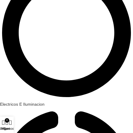
Electricos E Iluminacion
0
Shop
My account
Cart