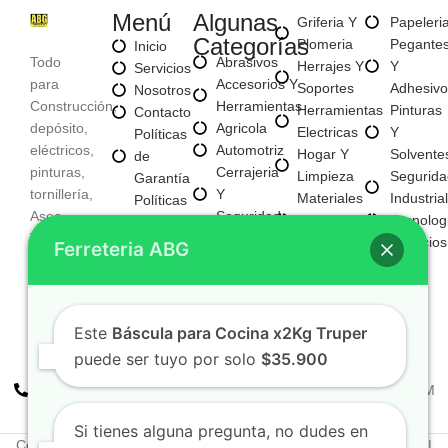
Menú
Algunas
Griferia Y
Papeleri
Categorías
Plomeria
Pegante
Inicio
Todo
Abrasivos
Herrajes Y
Y
Servicios
para
Accesorios Y
Soportes
Adhesivo
Nosotros
Construcción,
Herramientas
Herramientas
Pinturas
Contacto
depósito,
Agricola
Electricas
Y
Políticas
eléctricos,
Automotriz
Hogar Y
Solvente
de
pinturas,
Cerrajeria
Limpieza
Segurida
Garantía
tornillería,
Y
Materiales
Industrial
Políticas
Aseo,
Seguridad
Para
Tecnolog
de
Tecnología,
Electricos
Construccion
Servicios
Privacidad
Ferreteria ABG
entre
E
Mayorista
otros
Iluminacion
Mayorista
Fijaciones
De Negocio
Y
Nuevo
Este
Báscula para Cocina x2Kg Truper
Tornilleria
puede ser tuyo por solo
$35.900
+57 310 2938411
FERREPINTURASABG123@GMAIL.COM
Cr 20A · #72-28 Bogotá, Colombia
Si tienes alguna pregunta, no dudes en
Copyright © 2025. Todos los derechos reservados Ferreteriaabg |