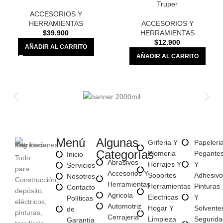
Truper
ACCESORIOS Y
HERRAMIENTAS
ACCESORIOS Y
$
39.900
HERRAMIENTAS
$
12.900
AÑADIR AL CARRITO
AÑADIR AL CARRITO
Menú
Algunas
Griferia Y
Papeleri
Categorías
Plomeria
Pegante
Inicio
Todo
Abrasivos
Herrajes Y
Y
Servicios
para
Accesorios Y
Soportes
Adhesivo
Nosotros
Construcción,
Herramientas
Herramientas
Pinturas
Contacto
depósito,
Agricola
Electricas
Y
Políticas
eléctricos,
Automotriz
Hogar Y
Solvente
de
pinturas,
Cerrajeria
Limpieza
Segurida
Garantía