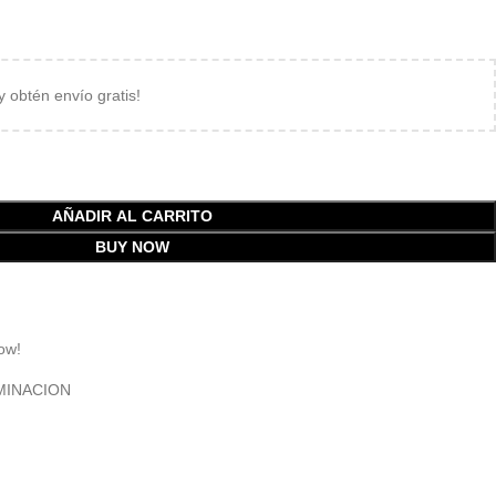
 y obtén envío gratis!
AÑADIR AL CARRITO
BUY NOW
ow!
MINACION