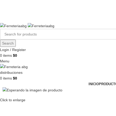
FERREPINTURASABG123@GMAIL.COM
3102938411
CR 20A · 72-28, Bogotá DC, Colombia
Compártenos en redes:
Search
Login / Register
0
items
$
0
Menu
0
items
$
0
INICIO
PRODUCT
Click to enlarge