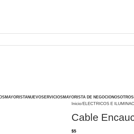
OS
MAYORISTA
NUEVO
SERVICIOS
MAYORISTA DE NEGOCIO
NOSOTROS
Inicio
ELECTRICOS E ILUMINA
Cable Encau
$
5