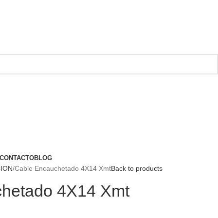
CONTACTO
BLOG
CION
Cable Encauchetado 4X14 Xmt
Back to products
chetado 4X14 Xmt