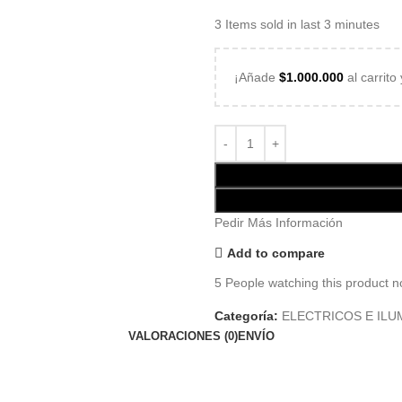
3
Items sold in last 3 minutes
¡Añade
$
1.000.000
al carrito
Pedir Más Información
Add to compare
5
People watching this product n
Categoría:
ELECTRICOS E ILU
VALORACIONES (0)
ENVÍO