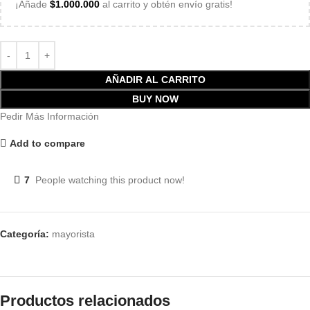
¡Añade
$
1.000.000
al carrito y obtén envío gratis!
AÑADIR AL CARRITO
BUY NOW
Pedir Más Información
Add to compare
7
People watching this product now!
Categoría:
mayorista
Productos relacionados