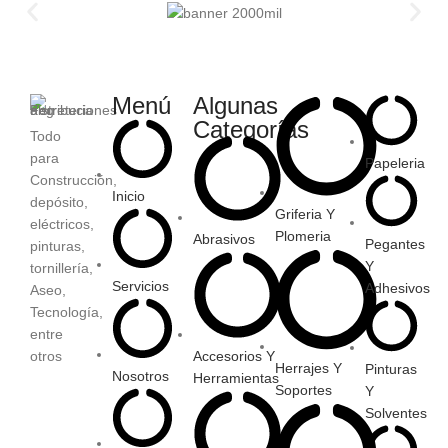
Menú
Algunas
Categorías
Todo
para
Papeleria
Construcción,
Inicio
depósito,
Griferia Y
eléctricos,
Plomeria
Abrasivos
Pegantes
pinturas,
Y
tornillería,
Servicios
Adhesivos
Aseo,
Tecnología,
entre
otros
Accesorios Y
Herrajes Y
Pinturas
Nosotros
Herramientas
Soportes
Y
Solventes