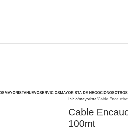
OS
MAYORISTA
NUEVO
SERVICIOS
MAYORISTA DE NEGOCIO
NOSOTROS
Inicio
mayorista
Cable Encauchet
Cable Encauc
100mt