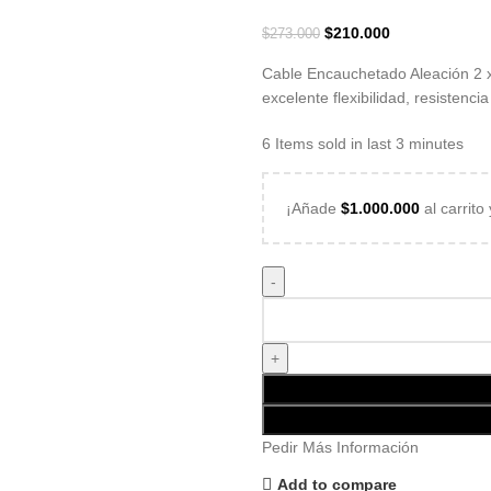
$
210.000
$
273.000
Cable Encauchetado Aleación 2 x 
excelente flexibilidad, resistenci
6
Items sold in last 3 minutes
¡Añade
$
1.000.000
al carrito
Pedir Más Información
Add to compare