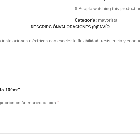
6
People watching this product n
Categoría:
mayorista
DESCRIPCIÓN
VALORACIONES (0)
ENVÍO
nstalaciones eléctricas con excelente flexibilidad, resistencia y conduc
llo 100mt”
*
gatorios están marcados con