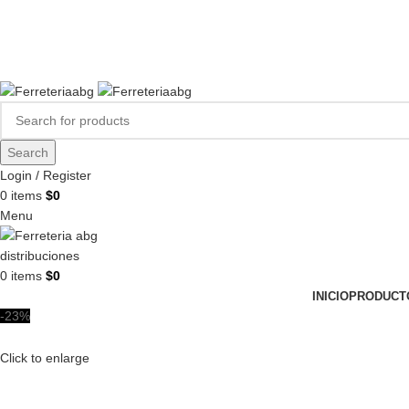
FERREPINTURASABG123@GMAIL.COM
3102938411
CR 20A · 72-28, Bogotá DC, Colombia
Compártenos en redes:
Search
Login / Register
0
items
$
0
Menu
0
items
$
0
INICIO
PRODUCT
-23%
Click to enlarge