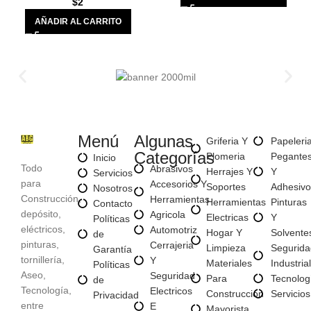
$
2
AÑADIR AL CARRITO
Menú
Algunas
Griferia Y
Papeleri
Categorías
Plomeria
Pegante
Inicio
Todo
Abrasivos
Herrajes Y
Y
Servicios
para
Accesorios Y
Soportes
Adhesivo
Nosotros
Construcción,
Herramientas
Herramientas
Pinturas
Contacto
depósito,
Agricola
Electricas
Y
Políticas
eléctricos,
Automotriz
Hogar Y
Solvente
de
pinturas,
Cerrajeria
Limpieza
Segurida
Garantía
tornillería,
Y
Materiales
Industrial
Políticas
Aseo,
Seguridad
Para
Tecnolog
de
Tecnología,
Electricos
Construccion
Servicios
Privacidad
entre
E
Mayorista