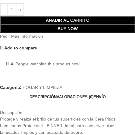
AÑADIR AL CARRITO
BUY NOW
Pedir Más Información
Add to compare
4
People watching this product now!
Categoría:
HOGAR Y LIMPIEZA
DESCRIPCIÓN
VALORACIONES (0)
ENVÍO
Descripción
Protege y realza el brillo de tus superficies con la Cera Pisos
Laminados Protector 1L BINNER. Ideal para conservar pisos
laminados limpios y con acabado duradero.