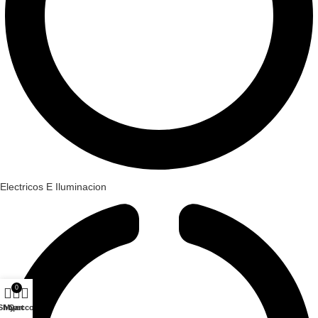
Electricos E Iluminacion
0
Shop
My account
Cart