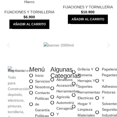
Hierro
FIJACIONES Y TORNILLERIA
FIJACIONES Y TORNILLERIA
$
10.900
$
6.900
AÑADIR AL CARRITO
AÑADIR AL CARRITO
Menú
Algunas
Griferia Y
Papeleri
Categorías
Plomeria
Pegante
Inicio
Todo
Abrasivos
Herrajes Y
Y
Servicios
para
Accesorios Y
Soportes
Adhesivo
Nosotros
Construcción,
Herramientas
Herramientas
Pinturas
Contacto
depósito,
Agricola
Electricas
Y
Políticas
eléctricos,
Automotriz
Hogar Y
Solvente
de
pinturas,
Cerrajeria
Limpieza
Segurida
Garantía
tornillería,
Y
Materiales
Industrial
Políticas