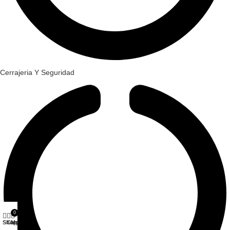
Cerrajeria Y Seguridad
0
Shop
Cart
My account