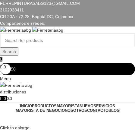
FERREPINTURASABG123@GMAIL.COM
3102938411
CR 20A · 72-28, Bogotá DC, Colombia
Compártenos en redes:
Search
0
$
0
Menu
0
$
0
INICIO
PRODUCTOS
MAYORISTA
NUEVO
SERVICIOS
MAYORISTA DE NEGOCIO
NOSOTROS
CONTACTO
BLOG
Click to enlarge