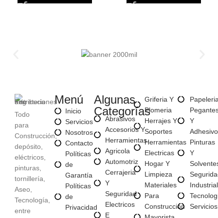
Menú
Algunas
Griferia Y
Papeleri
Categorías
Plomeria
Pegante
Inicio
Todo
Abrasivos
Herrajes Y
Y
Servicios
para
Accesorios Y
Soportes
Adhesivo
Nosotros
Construcción,
Herramientas
Herramientas
Pinturas
Contacto
depósito,
Agricola
Electricas
Y
Políticas
eléctricos,
Automotriz
Hogar Y
Solvente
de
pinturas,
Cerrajeria
Limpieza
Segurida
Garantía
tornillería,
Y
Materiales
Industrial
Políticas
Aseo,
Seguridad
Para
Tecnolog
de
Tecnología,
Electricos
Construccion
Servicios
Privacidad
entre
E
Mayorista