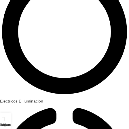
Electricos E Iluminacion
Shop
My account
Cart