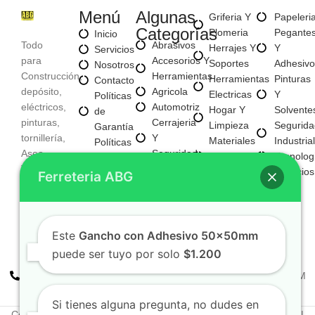
Menú
Algunas
Griferia Y
Papeleri
Categorías
Plomeria
Pegante
Inicio
Todo
Abrasivos
Herrajes Y
Y
Servicios
para
Accesorios Y
Soportes
Adhesivo
Nosotros
Construcción,
Herramientas
Herramientas
Pinturas
Contacto
depósito,
Agricola
Electricas
Y
Políticas
eléctricos,
Automotriz
Hogar Y
Solvente
de
pinturas,
Cerrajeria
Limpieza
Segurida
Garantía
tornillería,
Y
Materiales
Industrial
Políticas
Aseo,
Seguridad
Para
Tecnolog
de
Tecnología,
Electricos
Construccion
Servicios
Privacidad
Ferreteria ABG
entre
E
Mayorista
otros
Iluminacion
Mayorista
Fijaciones
De Negocio
Y
Nuevo
Este
Gancho con Adhesivo 50x50mm
Tornilleria
puede ser tuyo por solo
$1.200
+57 310 2938411
FERREPINTURASABG123@GMAIL.COM
Cr 20A · #72-28 Bogotá, Colombia
Si tienes alguna pregunta, no dudes en
Copyright © 2025. Todos los derechos reservados Ferreteriaabg |