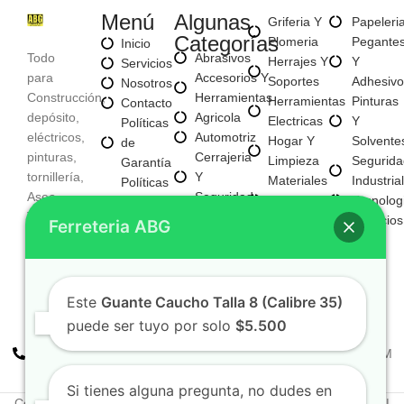
Menú
Algunas
Griferia Y
Papeleri
Categorías
Plomeria
Pegante
Inicio
Todo
Abrasivos
Herrajes Y
Y
Servicios
para
Accesorios Y
Soportes
Adhesivo
Nosotros
Construcción,
Herramientas
Herramientas
Pinturas
Contacto
depósito,
Agricola
Electricas
Y
Políticas
eléctricos,
Automotriz
Hogar Y
Solvente
de
pinturas,
Cerrajeria
Limpieza
Segurida
Garantía
tornillería,
Y
Materiales
Industrial
Políticas
Aseo,
Seguridad
Para
Tecnolog
de
Tecnología,
Electricos
Construccion
Servicios
Privacidad
Ferreteria ABG
entre
E
Mayorista
otros
Iluminacion
Mayorista
Fijaciones
De Negocio
Y
Nuevo
Este
Guante Caucho Talla 8 (Calibre 35)
Tornilleria
puede ser tuyo por solo
$5.500
+57 310 2938411
FERREPINTURASABG123@GMAIL.COM
Cr 20A · #72-28 Bogotá, Colombia
Si tienes alguna pregunta, no dudes en
Copyright © 2025. Todos los derechos reservados Ferreteriaabg |