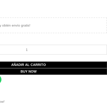
 y obtén envío gratis!
AÑADIR AL CARRITO
BUY NOW
ow!