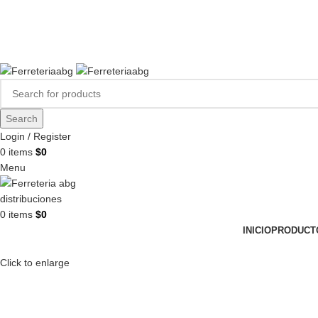
FERREPINTURASABG123@GMAIL.COM
3102938411
CR 20A · 72-28, Bogotá DC, Colombia
Compártenos en redes:
Search
Login / Register
0
items
$
0
Menu
0
items
$
0
INICIO
PRODUCT
Click to enlarge