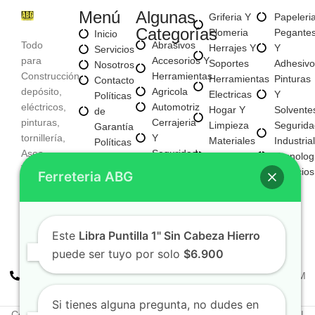
Menú
Algunas
Griferia Y
Papeleri
Categorías
Plomeria
Pegante
Inicio
Todo
Abrasivos
Herrajes Y
Y
Servicios
para
Accesorios Y
Soportes
Adhesivo
Nosotros
Construcción,
Herramientas
Herramientas
Pinturas
Contacto
depósito,
Agricola
Electricas
Y
Políticas
eléctricos,
Automotriz
Hogar Y
Solvente
de
pinturas,
Cerrajeria
Limpieza
Segurida
Garantía
tornillería,
Y
Materiales
Industrial
Políticas
Aseo,
Seguridad
Para
Tecnolog
de
Tecnología,
Electricos
Construccion
Servicios
Privacidad
Ferreteria ABG
entre
E
Mayorista
otros
Iluminacion
Mayorista
Fijaciones
De Negocio
Y
Nuevo
Este
Libra Puntilla 1" Sin Cabeza Hierro
Tornilleria
puede ser tuyo por solo
$6.900
+57 310 2938411
FERREPINTURASABG123@GMAIL.COM
Cr 20A · #72-28 Bogotá, Colombia
Si tienes alguna pregunta, no dudes en
Copyright © 2025. Todos los derechos reservados Ferreteriaabg |