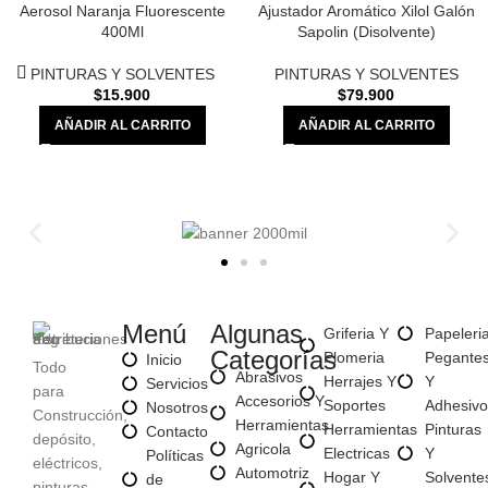
Aerosol Naranja Fluorescente
Ajustador Aromático Xilol Galón
400Ml
Sapolin (Disolvente)
PINTURAS Y SOLVENTES
PINTURAS Y SOLVENTES
$
15.900
$
79.900
AÑADIR AL CARRITO
AÑADIR AL CARRITO
Menú
Algunas
Griferia Y
Papeleri
Categorías
Plomeria
Pegante
Inicio
Todo
Abrasivos
Herrajes Y
Y
Servicios
para
Accesorios Y
Soportes
Adhesivo
Nosotros
Construcción,
Herramientas
Herramientas
Pinturas
Contacto
depósito,
Agricola
Electricas
Y
Políticas
eléctricos,
Automotriz
Hogar Y
Solvente
de
pinturas,