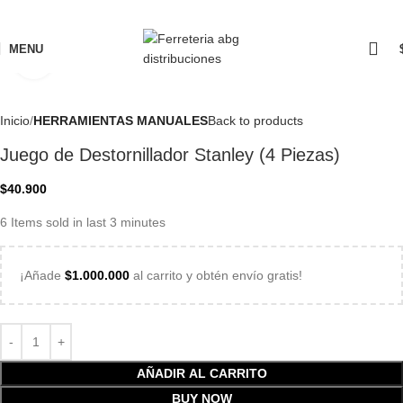
MENU
Click to enlarge
Inicio
HERRAMIENTAS MANUALES
Back to products
Juego de Destornillador Stanley (4 Piezas)
$
40.900
6
Items sold in last 3 minutes
¡Añade
$
1.000.000
al carrito y obtén envío gratis!
AÑADIR AL CARRITO
BUY NOW