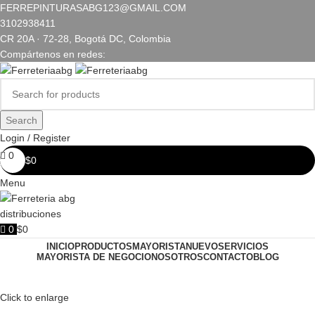
FERREPINTURASABG123@GMAIL.COM
3102938411
CR 20A · 72-28, Bogotá DC, Colombia
Compártenos en redes:
Search
Login / Register
0
$
0
Menu
0
$
0
INICIO
PRODUCTOS
MAYORISTA
NUEVO
SERVICIOS
MAYORISTA DE NEGOCIO
NOSOTROS
CONTACTO
BLOG
Click to enlarge