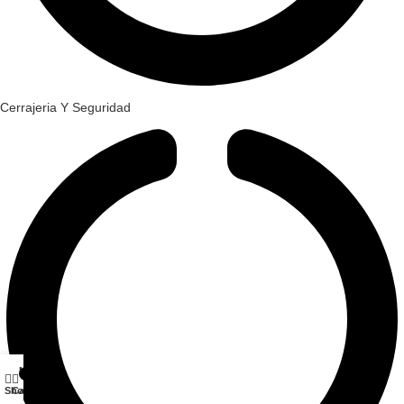
Cerrajeria Y Seguridad
My account
0
Shop
Cart