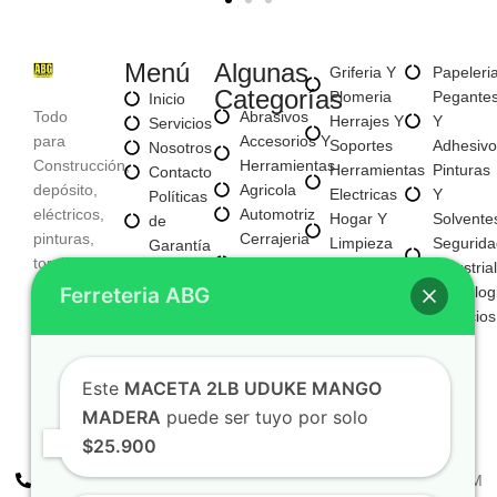
Menú
Algunas
Griferia Y
Papeleri
Categorías
Plomeria
Pegante
Inicio
Todo
Abrasivos
Herrajes Y
Y
Servicios
para
Accesorios Y
Soportes
Adhesivo
Nosotros
Construcción,
Herramientas
Herramientas
Pinturas
Contacto
depósito,
Agricola
Electricas
Y
Políticas
eléctricos,
Automotriz
Hogar Y
Solvente
de
pinturas,
Cerrajeria
Limpieza
Segurida
Garantía
tornillería,
Y
Materiales
Industrial
Políticas
Aseo,
Seguridad
Ferreteria ABG
Para
Tecnolog
de
Tecnología,
Electricos
Construccion
Servicios
Privacidad
entre
E
Mayorista
otros
Iluminacion
Mayorista
Fijaciones
Este
MACETA 2LB UDUKE MANGO
De Negocio
Y
Nuevo
MADERA
puede ser tuyo por solo
Tornilleria
$25.900
+57 310 2938411
FERREPINTURASABG123@GMAIL.COM