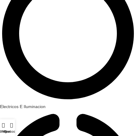
Electricos E Iluminacion
Shop
My account
Cart