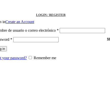
Compártenos en redes:
LOGIN / REGISTER
n in
Create an Account
Obligatorio
bre de usuario o correo electrónico
*
Obligatorio
$
ssword
*
g in
t your password?
Remember me