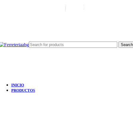
FERREPINTURASABG123@GMAIL.COM
3102938411
CR 20A · 72-28, Bogotá DC, Colom
Search
INICIO
PRODUCTOS
NUEVO
2 products