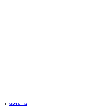
507 products
CERRAJERIA Y SEGURIDAD
121 products
AUTOMOTRIZ
73 products
ACCESORIOS Y HERRAMIENTAS
311 products
ABRASIVOS
49 products
MAYORISTA