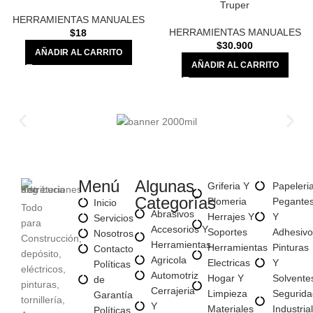
Truper
HERRAMIENTAS MANUALES
HERRAMIENTAS MANUALES
$
18
$
30.900
AÑADIR AL CARRITO
AÑADIR AL CARRITO
Menú
Algunas
Griferia Y
Papeleri
Categorías
Plomeria
Pegante
Inicio
Todo
Abrasivos
Herrajes Y
Y
Servicios
para
Accesorios Y
Soportes
Adhesivo
Nosotros
Construcción,
Herramientas
Herramientas
Pinturas
Contacto
depósito,
Agricola
Electricas
Y
Políticas
eléctricos,
Automotriz
Hogar Y
Solvente
de
pinturas,
Cerrajeria
Limpieza
Segurida
Garantía
tornillería,
Y
Materiales
Industrial
Políticas