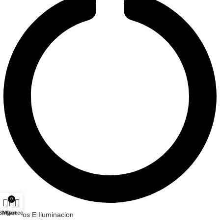
0
Shop
My account
Cart
Electricos E Iluminacion