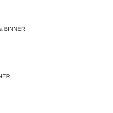
era BINNER
NNER