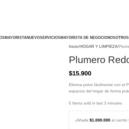
ogotá DC, Colombia
OS
MAYORISTA
NUEVO
SERVICIOS
MAYORISTA DE NEGOCIO
NOSOTROS
Inicio
HOGAR Y LIMPIEZA
Plum
Plumero Red
$
15.900
Elimina polvo fácilmente con el 
espacios del hogar de forma práct
5
Items sold in last 3 minutes
¡Añade
$
1.000.000
al carrito