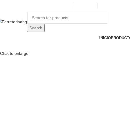
ERREPINTURASABG123@GMAIL.COM
3102938411
CR 20A · 72-28, B
Search
INICIO
PRODUCT
Click to enlarge