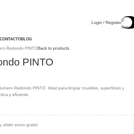
Compártenos en rede
0
Login / Register
items
CONTACTO
BLOG
ero Redondo PINTO
Back to products
ondo PINTO
Plumero Redondo PINTO. Ideal para limpiar muebles, superficies y
ica y eficiente.
 y obtén envío gratis!