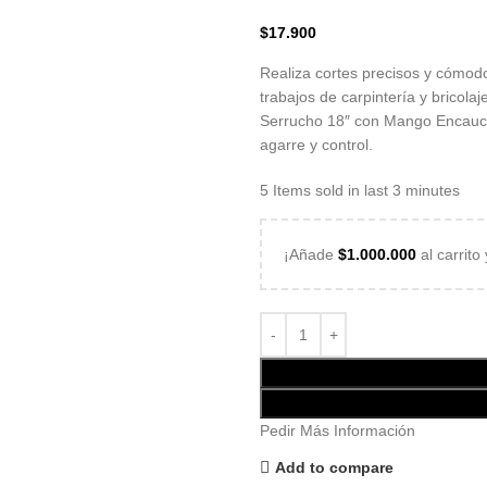
$
17.900
Realiza cortes precisos y cómo
trabajos de carpintería y bricola
Serrucho 18″ con Mango Encauche
agarre y control.
5
Items sold in last 3 minutes
¡Añade
$
1.000.000
al carrito
Pedir Más Información
Add to compare