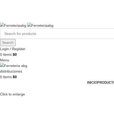
FERREPINTURASABG123@GMAIL.COM
3102938411
CR 20A · 72-28, Bogotá DC, Colombia
Compártenos en redes:
Search
Login / Register
0
items
$
0
Menu
0
items
$
0
INICIO
PRODUCT
Click to enlarge