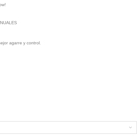
ow!
ANUALES
jor agarre y control.