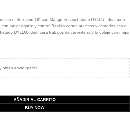
dos con el Serrucho 18″ con Mango Encauchetado DYLLU. Ideal para
je con mejor agarre y control.Realiza cortes precisos y cómodos con el
tado DYLLU. Ideal para trabajos de carpintería y bricolaje con mejor
 y obtén envío gratis!
AÑADIR AL CARRITO
BUY NOW