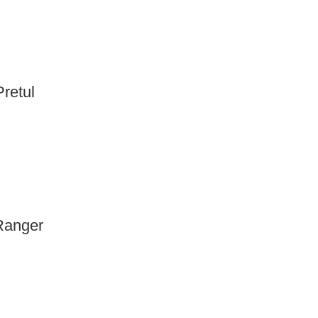
retul
Ranger