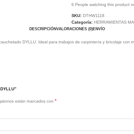
6
People watching this product n
SKU:
DTHW1118
Categoría:
HERRAMIENTAS M
DESCRIPCIÓN
VALORACIONES (0)
ENVÍO
uchetado DYLLU. Ideal para trabajos de carpintería y bricolaje con me
o DYLLU”
*
gatorios están marcados con