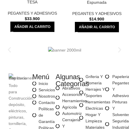
TESA
Espumada
PEGANTES Y ADHESIVOS
PEGANTES Y ADHESIVOS
$
33.900
$
14.900
AÑADIR AL CARRITO
AÑADIR AL CARRITO
Menú
Algunas
Griferia Y
Papeleri
Categorías
Plomeria
Pegante
Inicio
Todo
Abrasivos
Herrajes Y
Y
Servicios
para
Accesorios Y
Soportes
Adhesivo
Nosotros
Construcción,
Herramientas
Herramientas
Pinturas
Contacto
depósito,
Agricola
Electricas
Y
Políticas
eléctricos,
Automotriz
Hogar Y
Solvente
de
pinturas,
Cerrajeria
Limpieza
Segurida
Garantía
tornillería,
Y
Materiales
Industrial
Políticas