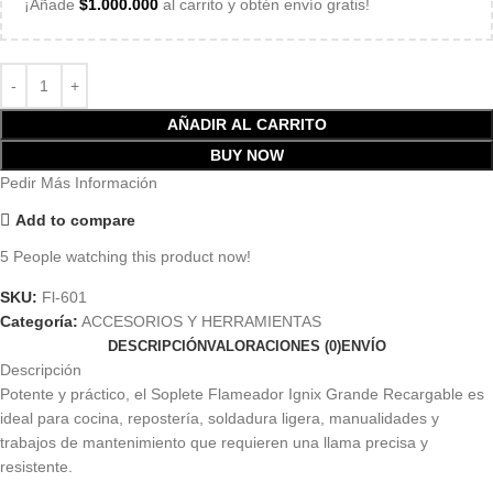
¡Añade
$
1.000.000
al carrito y obtén envío gratis!
AÑADIR AL CARRITO
BUY NOW
Pedir Más Información
Add to compare
5
People watching this product now!
SKU:
Fl-601
Categoría:
ACCESORIOS Y HERRAMIENTAS
DESCRIPCIÓN
VALORACIONES (0)
ENVÍO
Descripción
Potente y práctico, el Soplete Flameador Ignix Grande Recargable es
ideal para cocina, repostería, soldadura ligera, manualidades y
trabajos de mantenimiento que requieren una llama precisa y
resistente.