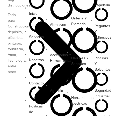
Papeleria
Inicio
Todo
Griferia Y
para
Plomeria
Abrasivos
Pegantes
Construcción,
Y
depósito,
Servicios
Adhesivos
eléctricos,
pinturas,
tornillería,
Aseo,
Accesorios Y
Herrajes Y
Pinturas
Nosotros
Tecnología,
Herramientas
Soportes
Y
entre
Solventes
otros
Contacto
Seguridad
Agricola
Industrial
Herramientas
Electricas
Políticas
de