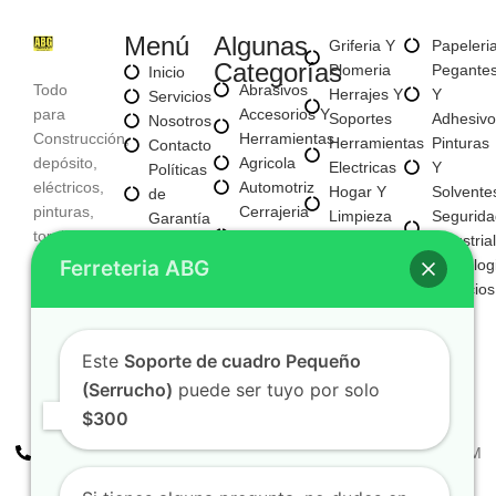
Menú
Algunas
Griferia Y
Papeleri
Categorías
Plomeria
Pegante
Inicio
Todo
Abrasivos
Herrajes Y
Y
Servicios
para
Accesorios Y
Soportes
Adhesivo
Nosotros
Construcción,
Herramientas
Herramientas
Pinturas
Contacto
depósito,
Agricola
Electricas
Y
Políticas
eléctricos,
Automotriz
Hogar Y
Solvente
de
pinturas,
Cerrajeria
Limpieza
Segurida
Garantía
tornillería,
Y
Materiales
Industrial
Políticas
Aseo,
Seguridad
Ferreteria ABG
Para
Tecnolog
de
Tecnología,
Electricos
Construccion
Servicios
Privacidad
entre
E
Mayorista
otros
Iluminacion
Mayorista
Fijaciones
Este
Soporte de cuadro Pequeño
De Negocio
Y
Nuevo
(Serrucho)
puede ser tuyo por solo
Tornilleria
$300
+57 310 2938411
FERREPINTURASABG123@GMAIL.COM
Cr 20A · #72-28 Bogotá, Colombia