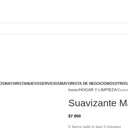
OS
MAYORISTA
NUEVO
SERVICIOS
MAYORISTA DE NEGOCIO
NOSOTROS
Inicio
HOGAR Y LIMPIEZA
Suav
Suavizante 
$
7.900
5
Items sold in last 3 minutes