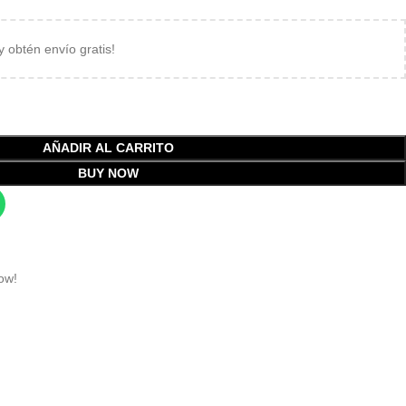
 y obtén envío gratis!
AÑADIR AL CARRITO
BUY NOW
ow!