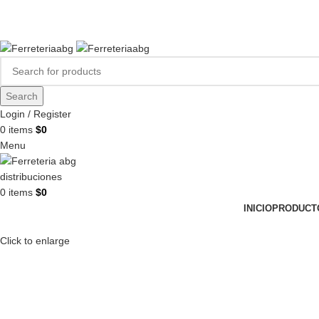
FERREPINTURASABG123@GMAIL.COM
3102938411
CR 20A · 72-28, Bogotá DC, Colombia
Compártenos en redes:
Search
Login / Register
0
items
$
0
Menu
0
items
$
0
INICIO
PRODUCT
Click to enlarge