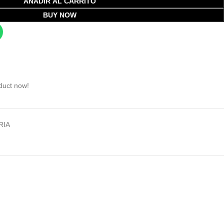
AÑADIR AL CARRITO
BUY NOW
duct now!
RIA