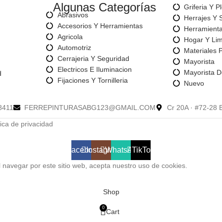
Algunas Categorías
Griferia Y P
Abrasivos
Herrajes Y 
Accesorios Y Herramientas
Herramienta
Agricola
Hogar Y Li
Automotriz
Materiales 
Cerrajeria Y Seguridad
Mayorista
Electricos E Iluminacion
Mayorista D
d
Fijaciones Y Tornilleria
Nuevo
8411
FERREPINTURASABG123@GMAIL.COM
Cr 20A · #72-28 
ica de privacidad
Facebook
Instagram
WhatsApp
TikTok
l navegar por este sitio web, acepta nuestro uso de cookies.
Shop
0
Cart