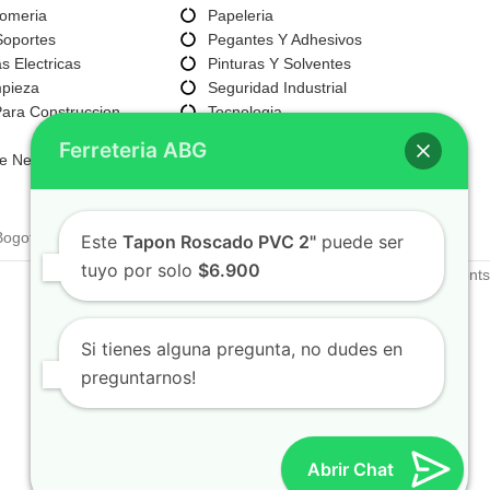
lomeria
Papeleria
Soportes
Pegantes Y Adhesivos
s Electricas
Pinturas Y Solventes
mpieza
Seguridad Industrial
Para Construccion
Tecnologia
Servicios
Ferreteria ABG
e Negocio
Bogotá, Colombia
Este
Tapon Roscado PVC 2"
puede ser
tuyo por solo
$6.900
Si tienes alguna pregunta, no dudes en
preguntarnos!
Abrir Chat