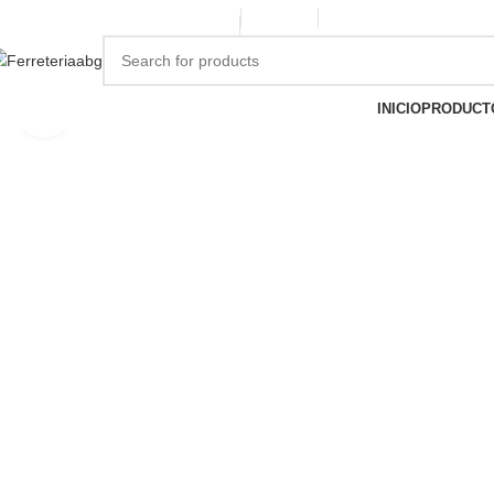
ERREPINTURASABG123@GMAIL.COM
3102938411
CR 20A · 72-28, Bogotá DC, C
INICIO
PRODUCT
Click to enlarge