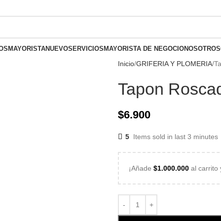
olombia
OS
MAYORISTA
NUEVO
SERVICIOS
MAYORISTA DE NEGOCIO
NOSOTROS
Inicio
GRIFERIA Y PLOMERIA
T
Tapon Rosca
$
6.900
5
Items sold in last 3 minutes
¡Añade
$
1.000.000
al carrito