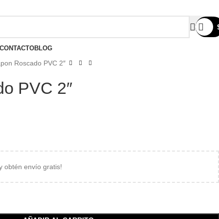
Compártenos en redes:
CONTACTO
BLOG
apon Roscado PVC 2″
do PVC 2″
 y obtén envío gratis!