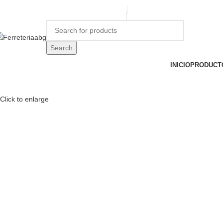
ERREPINTURASABG123@GMAIL.COM
3102938411
CR 20A · 72-28, B
Search
INICIO
PRODUCT
Click to enlarge