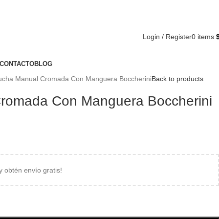
Compártenos en rede
Login / Register
0
items
CONTACTO
BLOG
ucha Manual Cromada Con Manguera Boccherini
Back to products
romada Con Manguera Boccherini
 y obtén envío gratis!