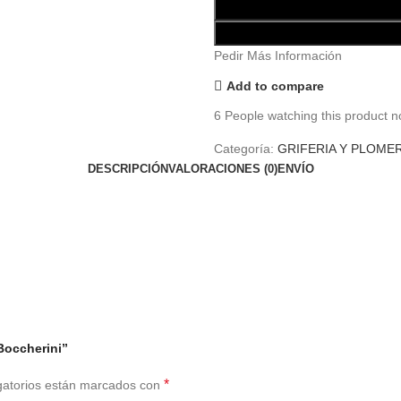
Pedir Más Información
Add to compare
6
People watching this product n
Categoría:
GRIFERIA Y PLOMER
DESCRIPCIÓN
VALORACIONES (0)
ENVÍO
Boccherini”
*
gatorios están marcados con