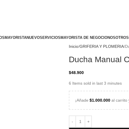
ogotá DC, Colombia
OS
MAYORISTA
NUEVO
SERVICIOS
MAYORISTA DE NEGOCIO
NOSOTROS
Inicio
GRIFERIA Y PLOMERIA
D
Ducha Manual C
$
48.900
6
Items sold in last 3 minutes
¡Añade
$
1.000.000
al carrito