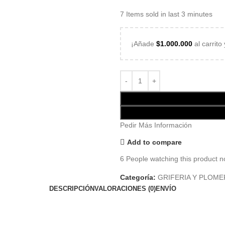
7
Items sold in last 3 minutes
¡Añade
$
1.000.000
al carrito
Pedir Más Información
Add to compare
6
People watching this product n
Categoría:
GRIFERIA Y PLOME
DESCRIPCIÓN
VALORACIONES (0)
ENVÍO