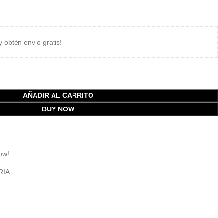
 y obtén envío gratis!
AÑADIR AL CARRITO
BUY NOW
ow!
RIA