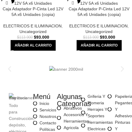
-18%
-18%
Caja Adaptador P-Cinta Led 12V
Caja Adaptador P-Cinta Led 12V
5A x6 Unidades (copia)
5A x6 Unidades (copia)
ELECTRICOS E ILUMINACION
,
ELECTRICOS E ILUMINACION
,
Uncategorized
Uncategorized
$
93.000
$
93.000
$
113.900
$
113.900
AÑADIR AL CARRITO
AÑADIR AL CARRITO
Menú
Algunas
Griferia Y
Papeleri
Categorías
Plomeria
Pegante
Inicio
Todo
Abrasivos
Herrajes Y
Y
Servicios
para
Accesorios Y
Soportes
Adhesivo
Nosotros
Construcción,
Herramientas
Herramientas
Pinturas
Contacto
depósito,
Agricola
Electricas
Y
Políticas
eléctricos,