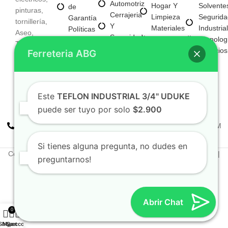
Automotriz
Hogar Y
Solvente
de
pinturas,
Cerrajeria
Limpieza
Segurida
Garantía
tornillería,
Y
Materiales
Industrial
Políticas
Aseo,
Seguridad
Para
Tecnolog
de
Tecnología,
Electricos
Construccion
Servicios
Privacidad
Ferreteria ABG
entre
E
Mayorista
otros
Iluminacion
Mayorista
Fijaciones
De Negocio
Y
Nuevo
Este
TEFLON INDUSTRIAL 3/4" UDUKE
Tornilleria
puede ser tuyo por solo
$2.900
+57 310 2938411
FERREPINTURASABG123@GMAIL.COM
Cr 20A · #72-28 Bogotá, Colombia
Si tienes alguna pregunta, no dudes en
Copyright © 2025. Todos los derechos reservados Ferreteriaabg |
preguntarnos!
Política de privacidad
Elaborado por
Naotechdigital
Abrir Chat
0
Shop
My account
Cart