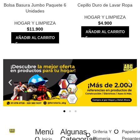
Bolsa Basura Jumbo Paquete 6
Cepillo Duro de Lavar Ropa
Unidades
HOGAR Y LIMPIEZA
HOGAR Y LIMPIEZA
$
4.900
$
11.900
AÑADIR AL CARRITO
AÑADIR AL CARRITO
Menú
Algunas
Griferia Y
Papeleri
Categorías
Plomeria
Pegante
Inicio