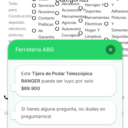
Todo
Abrasivos
Herrajes Y
Y
Servicios
para
Accesorios Y
Soportes
Adhesivo
Nosotros
Construcción,
Herramientas
Herramientas
Pinturas
Contacto
depósito,
Agricola
Electricas
Y
Políticas
eléctricos,
Automotriz
Hogar Y
Solvente
de
pinturas,
Cerrajeria
Limpieza
Segurida
Garantía
tornillería,
Y
Materiales
Industrial
Políticas
Aseo,
Seguridad
Ferreteria ABG
Para
Tecnolog
de
Tecnología,
Electricos
Construccion
Servicios
Privacidad
entre
E
Mayorista
otros
Iluminacion
Mayorista
Fijaciones
Este
Tijera de Podar Telescópica
De Negocio
Y
Nuevo
RANGER
puede ser tuyo por solo
Tornilleria
$69.900
+57 310 2938411
FERREPINTURASABG123@GMAIL.COM
Cr 20A · #72-28 Bogotá, Colombia
Si tienes alguna pregunta, no dudes en
Copyright © 2025. Todos los derechos reservados Ferreteriaabg |
preguntarnos!
Política de privacidad
Elaborado por
Naotechdigital