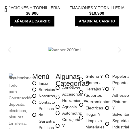
FIJACIONES Y TORNILLERIA
FIJACIONES Y TORNILLERIA
$
6.900
$
10.900
AÑADIR AL CARRITO
AÑADIR AL CARRITO
Menú
Algunas
Griferia Y
Papeleri
Categorías
Plomeria
Pegante
Inicio
Todo
Abrasivos
Herrajes Y
Y
Servicios
para
Accesorios Y
Soportes
Adhesivo
Nosotros
Construcción,
Herramientas
Herramientas
Pinturas
Contacto
depósito,
Agricola
Electricas
Y
Políticas
eléctricos,
Automotriz
Hogar Y
Solvente
de
pinturas,
Cerrajeria
Limpieza
Segurida
Garantía
tornillería,
Y
Materiales
Industrial
Políticas