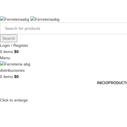
FERREPINTURASABG123@GMAIL.COM
3102938411
CR 20A · 72-28, Bogotá DC, Colombia
Compártenos en redes:
Search
Login / Register
0
items
$
0
Menu
0
items
$
0
INICIO
PRODUCT
Click to enlarge