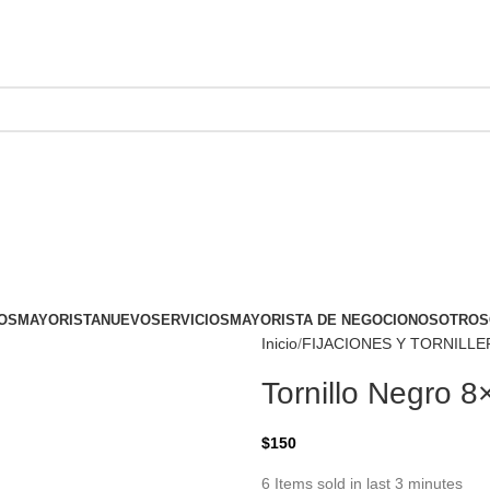
OS
MAYORISTA
NUEVO
SERVICIOS
MAYORISTA DE NEGOCIO
NOSOTROS
Inicio
FIJACIONES Y TORNILLE
Tornillo Negro 8
$
150
6
Items sold in last 3 minutes