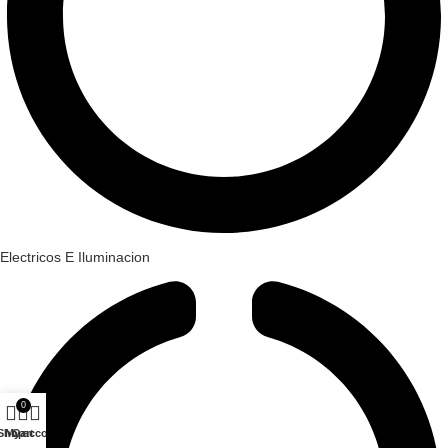
Electricos E Iluminacion
0
Shop
My account
Cart